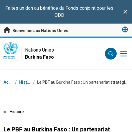
Passer au contenu principal
Faites un don au bénéfice du Fonds conjoint pour les
Clo
ODD
Bienvenue aux Nations Unies
UN Logo
Nations Unies
Burkina Faso
NATIONS UNIES
BURKINA FASO
Fil d'Ariane
Accueil
/
Histoires
/
Le PBF au Burkina Faso : Un partenariat stratégique pour la paix et la résilience
Histoire
Le PBF au Burkina Faso : Un partenariat