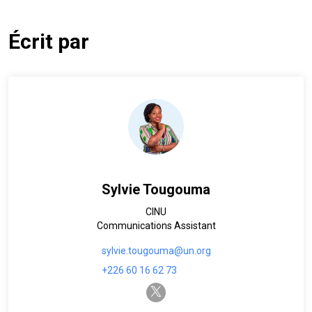
Écrit par
Sylvie Tougouma
CINU
Communications Assistant
sylvie.tougouma@un.org
+226 60 16 62 73
twitter-x