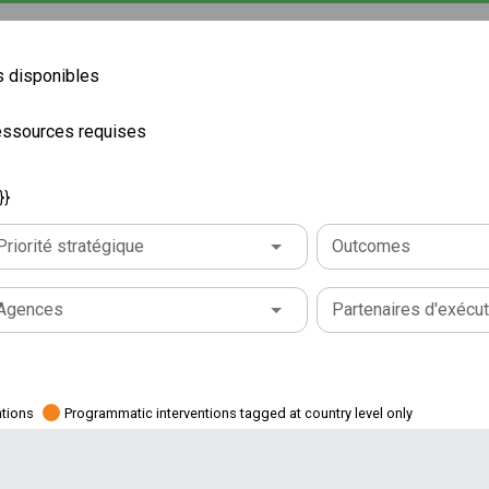
 disponibles
ressources requises
}}
Priorité stratégique
Outcomes
Agences
Partenaires d'exécut
ations
Programmatic interventions tagged at country level only