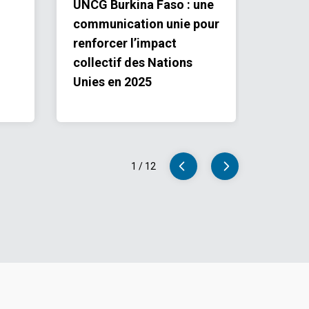
UNCG Burkina Faso : une
80ᵉ a
communication unie pour
Nation
renforcer l’impact
Burki
collectif des Nations
unis p
Unies en 2025
l’ave
1
/
12