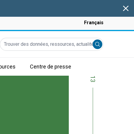
Clos
Français
Trouver des données, ressources, actualités et autres informati
Submit search
ources
Centre de presse
13