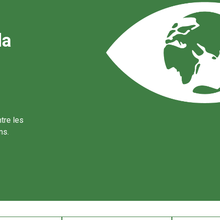
la
tre les
ns.