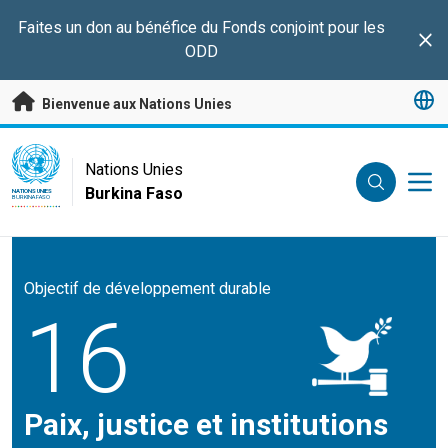
Passer au contenu principal
Faites un don au bénéfice du Fonds conjoint pour les
Clo
ODD
Bienvenue aux Nations Unies
UN Logo
Nations Unies
Burkina Faso
NATIONS UNIES
BURKINA FASO
Objectif de développement durable
16
Paix, justice et institutions