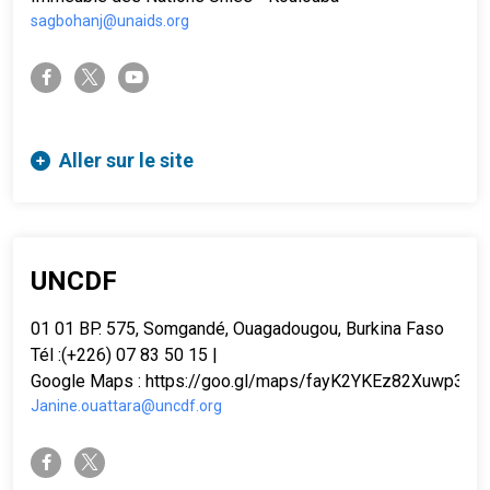
sagbohanj@unaids.org
twitter-x
facebook-f
youtube
Aller sur le site
UNCDF
01 01 BP. 575, Somgandé, Ouagadougou, Burkina Faso
Tél :(+226) 07 83 50 15 |
Google Maps :
https://goo.gl/maps/fayK2YKEz82Xuwp39
Janine.ouattara@uncdf.org
twitter-x
facebook-f