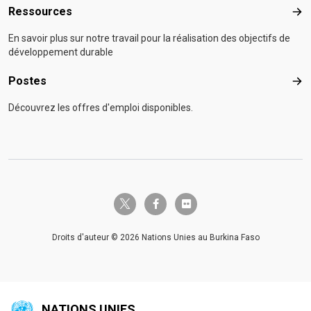
Ressources
Res
En savoir plus sur notre travail pour la réalisation des objectifs de
développement durable
Postes
Pos
Découvrez les offres d'emploi disponibles.
twitter-x
facebook-f
flickr
Droits d'auteur © 2026 Nations Unies au Burkina Faso
NATIONS UNIES