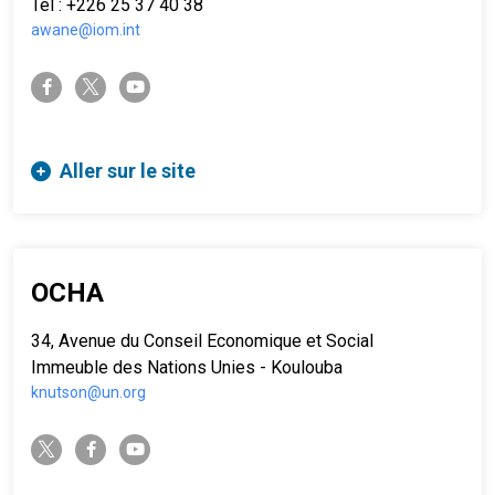
Tél : +226 25 37 40 38
awane@iom.int
twitter-x
facebook-f
youtube
Aller sur le site
OCHA
34, Avenue du Conseil Economique et Social
Immeuble des Nations Unies - Koulouba
knutson@un.org
twitter-x
facebook-f
youtube