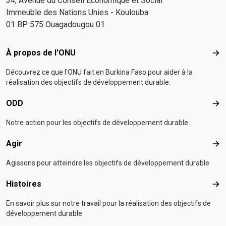
34, Avenue du Conseil Economique et Social
Immeuble des Nations Unies - Koulouba
01 BP 575 Ouagadougou 01
Footer menu
À propos de l'ONU
À p
Découvrez ce que l'ONU fait en Burkina Faso pour aider à la
réalisation des objectifs de développement durable.
ODD
OD
Notre action pour les objectifs de développement durable
Agir
Agir
Agissons pour atteindre les objectifs de développement durable
Histoires
Hist
En savoir plus sur notre travail pour la réalisation des objectifs de
développement durable