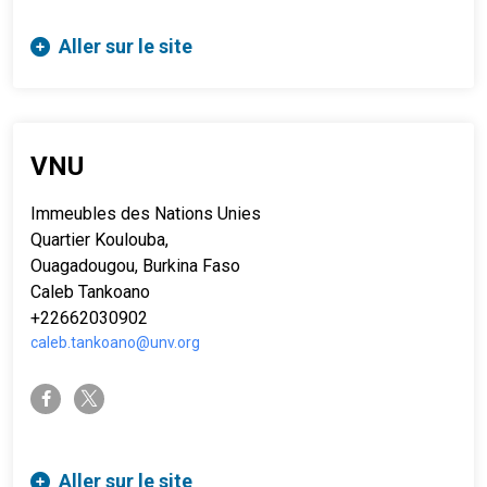
Aller sur le site
VNU
Immeubles des Nations Unies
Quartier Koulouba,
Ouagadougou, Burkina Faso
Caleb Tankoano
+22662030902
caleb.tankoano@unv.org
twitter-x
facebook-f
Aller sur le site