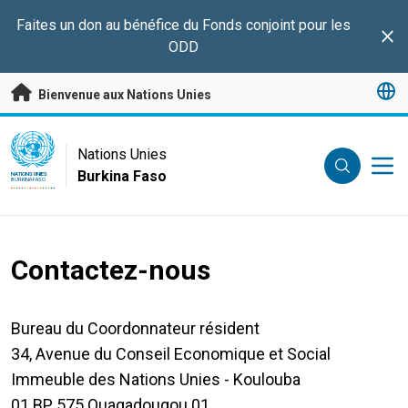
Passer au contenu principal
Faites un don au bénéfice du Fonds conjoint pour les
Clo
ODD
Bienvenue aux Nations Unies
UN Logo
Nations Unies
Burkina Faso
NATIONS UNIES
BURKINA FASO
Contactez-nous
Bureau du Coordonnateur résident
34, Avenue du Conseil Economique et Social
Immeuble des Nations Unies - Koulouba
01 BP 575 Ouagadougou 01