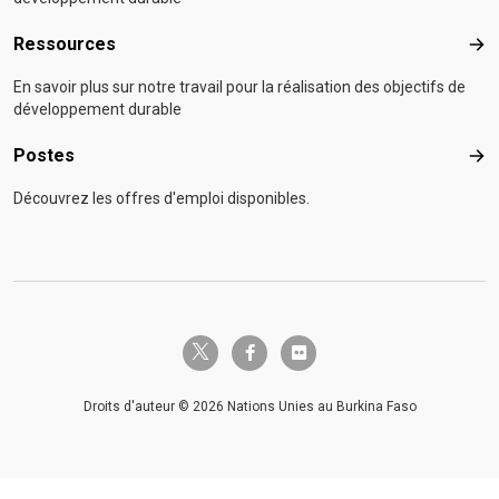
Ressources
Res
En savoir plus sur notre travail pour la réalisation des objectifs de
développement durable
Postes
Pos
Découvrez les offres d'emploi disponibles.
twitter-x
facebook-f
flickr
Droits d'auteur © 2026 Nations Unies au Burkina Faso