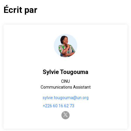
Écrit par
Sylvie Tougouma
CINU
Communications Assistant
sylvie.tougouma@un.org
+226 60 16 62 73
twitter-x