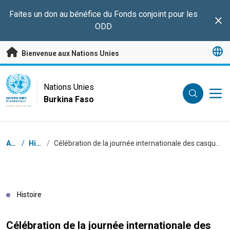
Passer au contenu principal
Faites un don au bénéfice du Fonds conjoint pour les
Clo
ODD
Bienvenue aux Nations Unies
UN Logo
Nations Unies
Burkina Faso
NATIONS UNIES
BURKINA FASO
Fil d'Ariane
Accueil
/
Histoires
/
Célébration de la journée internationale des casques bleus : 18 juillet 2023 sous le thème : la paix commence avec moi.
Histoire
Célébration de la journée internationale des